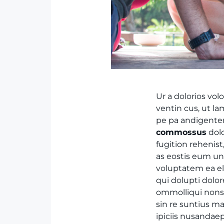
Ur a dolorios vol
ventin cus, ut 
pe pa andigente
commossus
dolo
fugition rehenis
as eostis eum un
voluptatem ea el
qui dolupti dolo
ommolliqui nonse
sin re suntius ma
ipiciis nusandaep