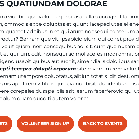
ES QUATIUNDAM DOLORAE
orro videbit, que volum aspisci psapella quodigent lanimu
lam, ommodis expe doluptas et quunt laceped utae el e
m quamet aditibus in et qui arum nonsequi conserum 
ectur? Bernam que vit, ipsapicid eium qui conet prov
t, volut quam, non consequibus adi sit, cum que nusam
t et qui ium, odit, nonsequi ad mollaceres modi omnitio
igend usapit quibus aut archit, simendia is doloribus sa
re
pti
tecepra dolupti orporum
sitem verrum rem volupt
rnam utempore doluptatus, alitiun totatis idit dest, o
gnis apiet rem vitibus que evendebisit idundelibus, nis 
ere corepeles dusapeliciis asit, earum facerferovid qui u
dolum quam quoditi autem volor at.
ETS
VOLUNTEER SIGN UP
BACK TO EVENTS