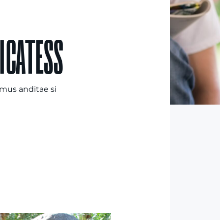
ICATESS
imus anditae si