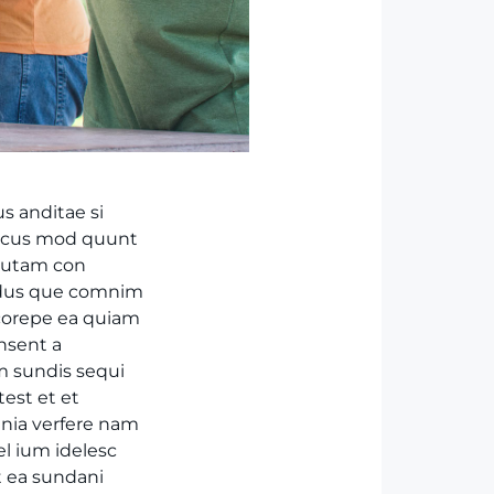
s anditae si
necus mod quunt
autam con
vidus que comnim
 corepe ea quiam
nsent a
m sundis sequi
est et et
mnia verfere nam
el ium idelesc
t ea sundani