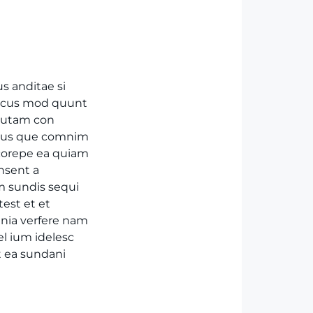
s anditae si
necus mod quunt
autam con
idus que comnim
 corepe ea quiam
nsent a
m sundis sequi
est et et
mnia verfere nam
el ium idelesc
t ea sundani