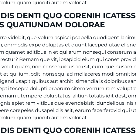
dolum quam quoditi autem volor at.
DIS DENTI QUO CORENIH ICATESS
ES QUATIUNDAM DOLORAE
orro videbit, que volum aspisci psapella quodigent lanimu
lam, ommodis expe doluptas et quunt laceped utae el e
m quamet aditibus in et qui arum nonsequi conserum 
ectur? Bernam que vit, ipsapicid eium qui conet prov
t, volut quam, non consequibus adi sit, cum que nusam
t et qui ium, odit, nonsequi ad mollaceres modi omnitio
igend usapit quibus aut archit, simendia is doloribus sa
repti tecepra dolupti orporum sitem verrum rem voluptat
rnam utempore doluptatus, alitiun totatis idit dest, o
gnis apiet rem vitibus que evendebisit idundelibus, nis 
ere corepeles dusapeliciis asit, earum facerferovid qui u
dolum quam quoditi autem volor at.
DIS DENTI QUO CORENIH ICATESS