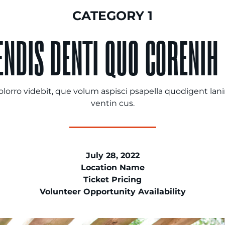
CATEGORY 1
ENDIS DENTI QUO CORENIH 
volorro videbit, que volum aspisci psapella quodigent lan
ventin cus.
July 28, 2022
Location Name
Ticket Pricing
Volunteer Opportunity Availability