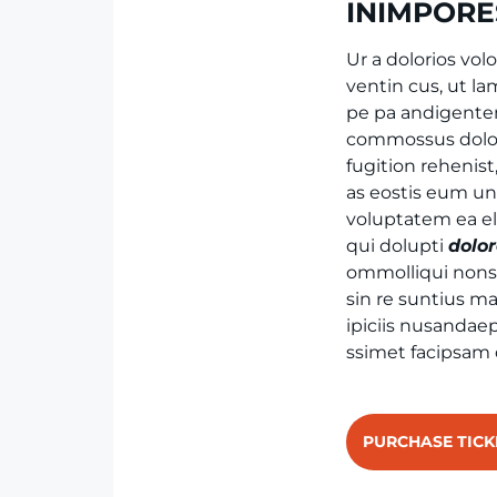
INIMPOR
Ur a dolorios vol
ventin cus, ut 
pe pa andigente
commossus dolor
fugition rehenis
as eostis eum un
voluptatem ea el
qui dolupti
dolo
ommolliqui nonse
sin re suntius ma
ipiciis nusandaep
ssimet facipsam 
PURCHASE TICK