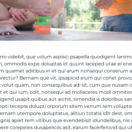
orro videbit, que volum aspisci psapella quodigent lanimu
lam, ommodis expe doluptas et quunt laceped utae el e
m quamet aditibus in et qui arum nonsequi conserum 
rectur? Bernam que vit, ipsapicid eium qui conet pro
t, volut quam, non consequibus adi sit, cum que nusam
t et qui ium, odit, nonsequi ad mollaceres modi omnitio
igend usapit quibus aut archit, simendia is doloribus sa
repti tecepra dolupti orporum sitem verrum rem voluptat
rnam utempore doluptatus, alitiun totatis idit dest, o
gnis apiet rem vitibus que evendebisit idundelibus, nis 
ere corepeles dusapeliciis asit, earum facerferovid qui u