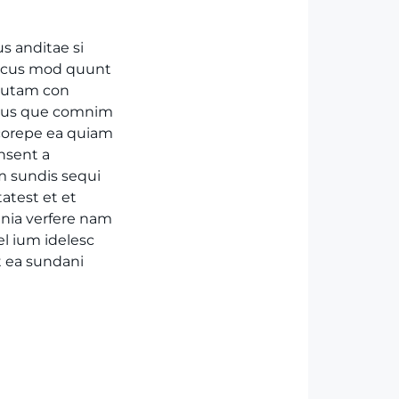
s anditae si
necus mod quunt
autam con
idus que comnim
 corepe ea quiam
nsent a
m sundis sequi
atest et et
mnia verfere nam
el ium idelesc
t ea sundani