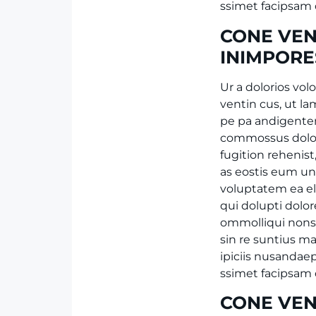
ssimet facipsam 
CONE VEN
INIMPOR
Ur a dolorios vol
ventin cus, ut 
pe pa andigente
commossus dolor
fugition rehenis
as eostis eum un
voluptatem ea el
qui dolupti dolo
ommolliqui nonse
sin re suntius ma
ipiciis nusandaep
ssimet facipsam 
CONE VEN