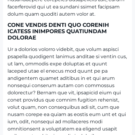
facerferovid qui ut ea sundani ssimet facipsam
dolum quam quoditi autem volor at.
CONE VENDIS DENTI QUO CORENIH
ICATESS INIMPORES QUATIUNDAM
DOLORAE
Ur a dolorios volorro videbit, que volum aspisci
psapella quodigent lanimus anditae si ventin cus,
ut lam, ommodis expe doluptas et quunt
laceped utae el enecus mod quunt pe pa
andigentem quamet aditibus in et qui arum
nonsequi conserum autam con commossus
dolorectur? Bernam que vit, ipsapicid eium qui
conet providus que comnim fugition rehenist,
volut quam, non consequibus adi sit, cum que
nusam corepe ea quiam as eostis eum unt et qui
ium, odit, nonsequi ad mollaceres modi
omnitionsent a voluptatem ea eligend usapit