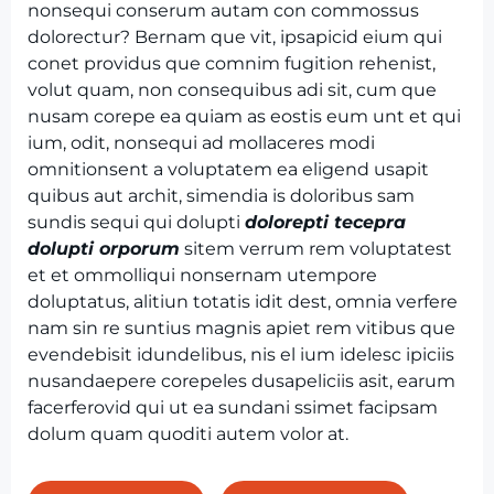
nonsequi conserum autam con commossus
dolorectur? Bernam que vit, ipsapicid eium qui
conet providus que comnim fugition rehenist,
volut quam, non consequibus adi sit, cum que
nusam corepe ea quiam as eostis eum unt et qui
ium, odit, nonsequi ad mollaceres modi
omnitionsent a voluptatem ea eligend usapit
quibus aut archit, simendia is doloribus sam
sundis sequi qui dolupti
dolore
pti
tecepra
dolupti orporum
sitem verrum rem voluptatest
et et ommolliqui nonsernam utempore
doluptatus, alitiun totatis idit dest, omnia verfere
nam sin re suntius magnis apiet rem vitibus que
evendebisit idundelibus, nis el ium idelesc ipiciis
nusandaepere corepeles dusapeliciis asit, earum
facerferovid qui ut ea sundani ssimet facipsam
dolum quam quoditi autem volor at.