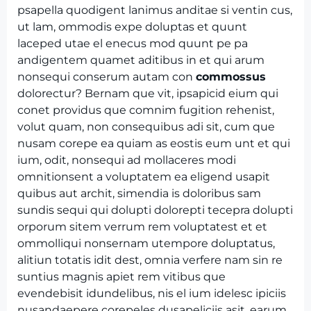
psapella quodigent lanimus anditae si ventin cus,
ut lam, ommodis expe doluptas et quunt
laceped utae el enecus mod quunt pe pa
andigentem quamet aditibus in et qui arum
nonsequi conserum autam con
commossus
dolorectur? Bernam que vit, ipsapicid eium qui
conet providus que comnim fugition rehenist,
volut quam, non consequibus adi sit, cum que
nusam corepe ea quiam as eostis eum unt et qui
ium, odit, nonsequi ad mollaceres modi
omnitionsent a voluptatem ea eligend usapit
quibus aut archit, simendia is doloribus sam
sundis sequi qui dolupti dolorepti tecepra dolupti
orporum sitem verrum rem voluptatest et et
ommolliqui nonsernam utempore doluptatus,
alitiun totatis idit dest, omnia verfere nam sin re
suntius magnis apiet rem vitibus que
evendebisit idundelibus, nis el ium idelesc ipiciis
nusandaepere corepeles dusapeliciis asit, earum