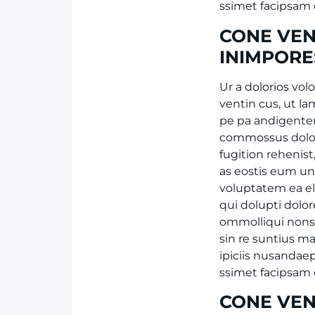
ssimet facipsam 
CONE VEN
INIMPOR
Ur a dolorios vol
ventin cus, ut 
pe pa andigente
commossus dolor
fugition rehenis
as eostis eum un
voluptatem ea el
qui dolupti dolo
ommolliqui nonse
sin re suntius ma
ipiciis nusandaep
ssimet facipsam 
CONE VEN