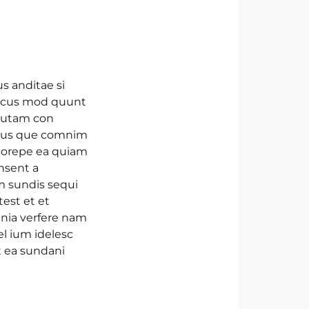
s anditae si
necus mod quunt
autam con
idus que comnim
 corepe ea quiam
nsent a
m sundis sequi
est et et
mnia verfere nam
el ium idelesc
t ea sundani