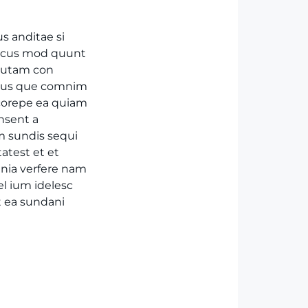
s anditae si
necus mod quunt
autam con
idus que comnim
 corepe ea quiam
nsent a
m sundis sequi
atest et et
mnia verfere nam
el ium idelesc
t ea sundani