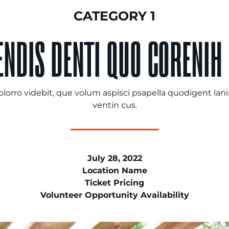
CATEGORY 1
ENDIS DENTI QUO CORENIH 
volorro videbit, que volum aspisci psapella quodigent lan
ventin cus.
July 28, 2022
Location Name
Ticket Pricing
Volunteer Opportunity Availability