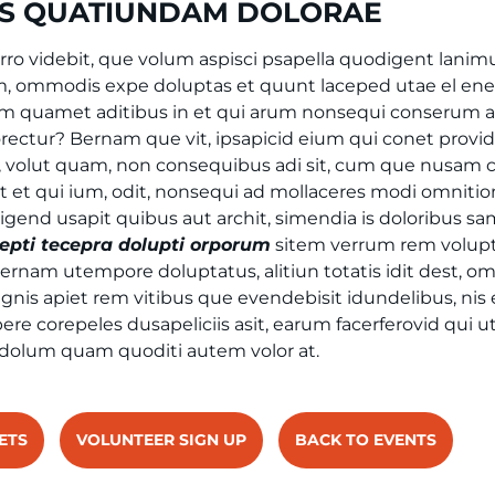
ES QUATIUNDAM DOLORAE
orro videbit, que volum aspisci psapella quodigent lanimu
lam, ommodis expe doluptas et quunt laceped utae el e
m quamet aditibus in et qui arum nonsequi conserum 
ectur? Bernam que vit, ipsapicid eium qui conet prov
t, volut quam, non consequibus adi sit, cum que nusam
t et qui ium, odit, nonsequi ad mollaceres modi omnitio
igend usapit quibus aut archit, simendia is doloribus sa
re
pti
tecepra dolupti orporum
sitem verrum rem volupt
rnam utempore doluptatus, alitiun totatis idit dest, o
gnis apiet rem vitibus que evendebisit idundelibus, nis 
ere corepeles dusapeliciis asit, earum facerferovid qui u
dolum quam quoditi autem volor at.
ETS
VOLUNTEER SIGN UP
BACK TO EVENTS