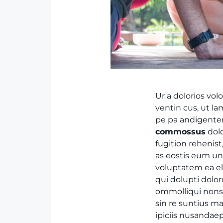
Ur a dolorios vol
ventin cus, ut 
pe pa andigente
commossus
dolo
fugition rehenis
as eostis eum un
voluptatem ea el
qui dolupti dolo
ommolliqui nonse
sin re suntius ma
ipiciis nusandaep