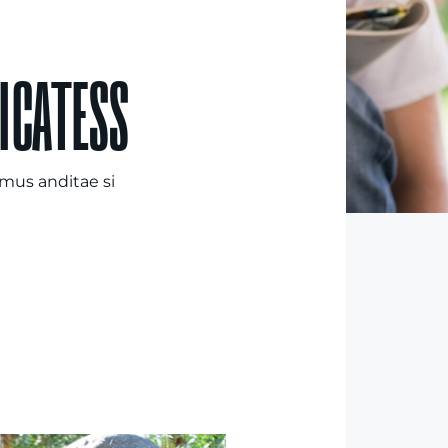
ICATESS
imus anditae si