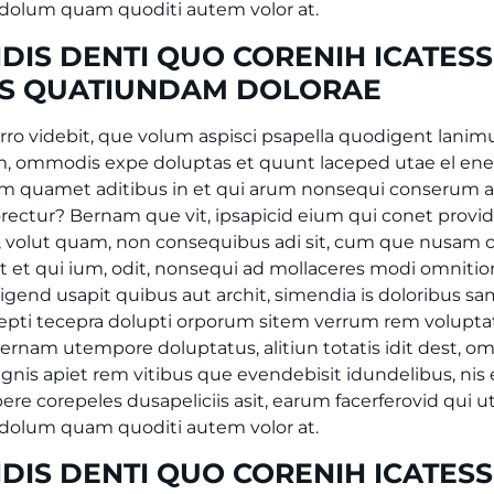
dolum quam quoditi autem volor at.
DIS DENTI QUO CORENIH ICATESS
ES QUATIUNDAM DOLORAE
orro videbit, que volum aspisci psapella quodigent lanimu
lam, ommodis expe doluptas et quunt laceped utae el e
m quamet aditibus in et qui arum nonsequi conserum 
ectur? Bernam que vit, ipsapicid eium qui conet prov
t, volut quam, non consequibus adi sit, cum que nusam
t et qui ium, odit, nonsequi ad mollaceres modi omnitio
igend usapit quibus aut archit, simendia is doloribus sa
repti tecepra dolupti orporum sitem verrum rem voluptat
rnam utempore doluptatus, alitiun totatis idit dest, o
gnis apiet rem vitibus que evendebisit idundelibus, nis 
ere corepeles dusapeliciis asit, earum facerferovid qui u
dolum quam quoditi autem volor at.
DIS DENTI QUO CORENIH ICATESS