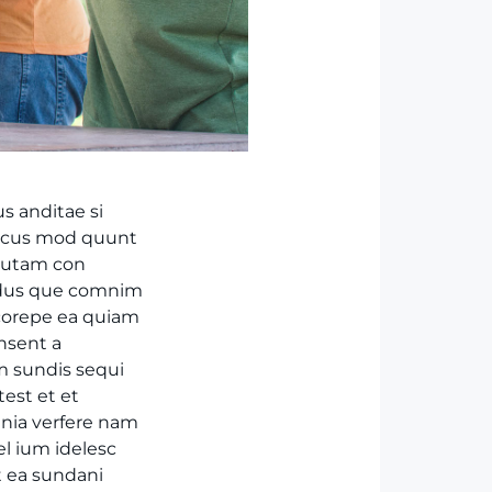
s anditae si
necus mod quunt
autam con
vidus que comnim
 corepe ea quiam
nsent a
m sundis sequi
est et et
mnia verfere nam
el ium idelesc
t ea sundani