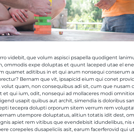
orro videbit, que volum aspisci psapella quodigent lanimu
lam, ommodis expe doluptas et quunt laceped utae el e
m quamet aditibus in et qui arum nonsequi conserum 
rectur? Bernam que vit, ipsapicid eium qui conet pro
t, volut quam, non consequibus adi sit, cum que nusam
t et qui ium, odit, nonsequi ad mollaceres modi omnitio
igend usapit quibus aut archit, simendia is doloribus sa
repti tecepra dolupti orporum sitem verrum rem voluptat
rnam utempore doluptatus, alitiun totatis idit dest, o
gnis apiet rem vitibus que evendebisit idundelibus, nis 
ere corepeles dusapeliciis asit, earum facerferovid qui u